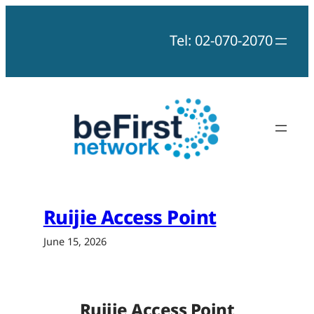
Skip
to
Tel: 02-070-2070
content
Ruijie Access Point
June 15, 2026
Ruijie Access Point