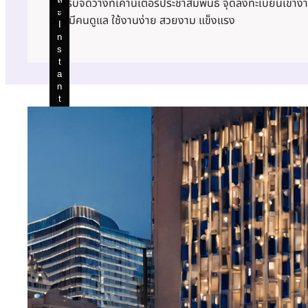
สำหรับจัดวางที่เคาน์เตอร์ประชาสัมพันธ์ จุดลงทะเบียนเข้างา
ะ
ะ
ะ
ะ
ะ
ต้องมีคนดูแล ใช้งานง่าย สวยงาม แข็งแรง
I
I
I
I
I
n
n
n
n
n
s
s
s
s
s
t
t
t
t
t
a
a
a
a
a
n
n
n
n
n
t
t
t
t
t
K
K
K
K
K
i
i
i
i
i
o
o
o
o
o
s
s
s
s
s
k
k
k
k
k
I
I
I
I
I
D
D
D
D
D
w
w
w
w
w
it
it
it
it
it
h
h
h
h
h
P
P
P
P
P
a
a
a
a
a
s
s
s
s
s
s
s
s
s
s
p
p
p
p
p
o
o
o
o
o