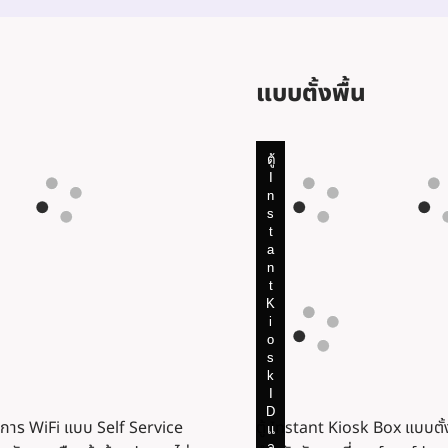
แบบตั้งพื้น
ตู้
ตู้
ตู้
ตู้
ตู้
I
I
I
I
I
n
n
n
n
n
s
s
s
s
s
t
t
t
t
t
a
a
a
a
a
n
n
n
n
n
t
t
t
t
t
K
K
K
K
K
i
i
i
i
i
o
o
o
o
o
s
s
s
s
s
k
k
k
k
k
I
I
I
I
I
D
D
D
D
D
บริการ WiFi แบบ Self Service
ตู้ Instant Kiosk Box แบบตั้
แ
แ
แ
แ
แ
ล
ล
ล
ล
ล