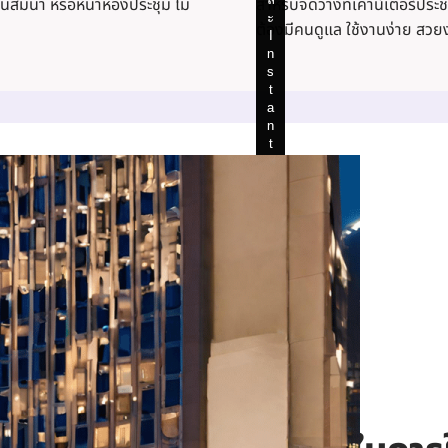
นสัมนา หรือหน้าห้องประชุม ไม่
สำหรับจัดวางที่เคาน์เตอร์ประช
ะ
ะ
ะ
ะ
ะ
ต้องมีคนดูแล ใช้งานง่าย สวย
I
I
I
I
I
n
n
n
n
n
s
s
s
s
s
t
t
t
t
t
a
a
a
a
a
n
n
n
n
n
t
t
t
t
t
K
K
K
K
K
i
i
i
i
i
o
o
o
o
o
s
s
s
s
s
k
k
k
k
k
I
I
I
I
I
D
D
D
D
D
w
w
w
w
w
it
it
it
it
it
h
h
h
h
h
P
P
P
P
P
a
a
a
a
a
s
s
s
s
s
s
s
s
s
s
p
p
p
p
p
o
o
o
o
o