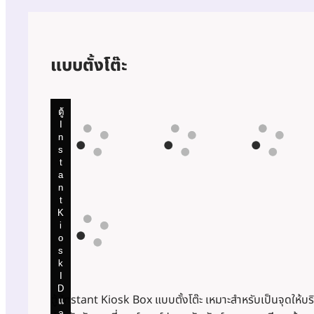
แบบตั้งโต๊ะ
ตู้
ตู้
ตู้
ตู้
ตู้
I
I
I
I
I
n
n
n
n
n
s
s
s
s
s
t
t
t
t
t
a
a
a
a
a
n
n
n
n
n
t
t
t
t
t
K
K
K
K
K
i
i
i
i
i
o
o
o
o
o
s
s
s
s
s
k
k
k
k
k
I
I
I
I
I
D
D
D
D
D
ตู้ Instant Kiosk Box แบบตั้งโต๊ะ เหมาะสำหรับเป็นจุดให้
แ
แ
แ
แ
แ
ล
ล
ล
ล
ล